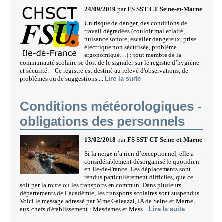
24/09/2019
par
FS SST CT Seine-et-Marne
Un risque de danger, des conditions de
travail dégradées (couloir mal éclairé,
nuisance sonore, escalier dangereux, prise
électrique non sécurisée, problème
ergonomique…) : tout membre de la
communauté scolaire se doit de le signaler sur le registre d’hygiène
et sécurité. Ce registre est destiné au relevé d'observations, de
problèmes ou de suggestions ...
Lire la suite
Conditions météorologiques -
obligations des personnels
13/02/2018
par
FS SST CT Seine-et-Marne
Si la neige n’a rien d’exceptionnel, elle a
considérablement désorganisé le quotidien
en Ile-de-France. Les déplacements sont
rendus particulièrement difficiles, que ce
soit par la route ou les transports en commun. Dans plusieurs
départements de l’académie, les transports scolaires sont suspendus.
Voici le message adressé par Mme Galeazzi, IA de Seine et Marne,
aux chefs d'établissement : Mesdames et Mess...
Lire la suite