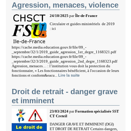
Agression, menaces, violence
24/10/2025
par
Île-de-France
Circulaire et guides ministériels de 2019
: ici
https://cache.media.education.gouv.fr/file/09_-
_septembre/32/1/2019_guide_agression_1er_degre_1168321.pdf
https://cache.media.education.gouv.fr/file/09_-
_septembre/32/3/2019_guide_agression_2nd_degre_1168323.pdf
Agression, menaces… : l’institution vous doit la protection du
fonctionnaire, « Les fonctionnaires bénéficient, à l'occasion de leurs
fonctions et conform&eacu...
Lire la suite
Droit de retrait - danger grave
et imminent
23/03/2024
par
Formation spécialisée SST
CT Creteil
DANGER GRAVE ET IMMINENT (DGI)
ET DROIT DE RETRAIT Certains dangers,