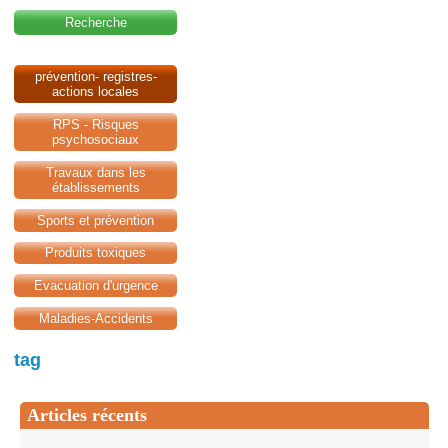
Recherche
prévention- registres-
actions locales
RPS - Risques
psychosociaux
Travaux dans les
établissements
Sports et prévention
Produits toxiques
Evacuation d'urgence
Maladies-Accidents
tag
Articles récents