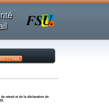
rité
il
SST CT Paris
e retrait et de la déclaration de
19.