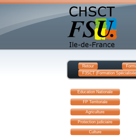
Retour
Forma
F3SCT (Formation Spécialisée 
Education Nationale
FP Territoriale
Agriculture
Protection judiciaire
Culture