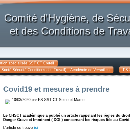
Comité d'Hygiène, de Sécu
et des Conditions de Trava
tion spécialisée SST CT Creteil
Santé Sécurité Conditions des Travail) – Académie de Versailles
FS 
Covid19 et mesures à prendre
10/03/2020 par FS SST CT Seine-et-Marne
Le CHSCT académique a publié un article rappelant les règles du droit d
Danger Grave et Imminent ( DGI ) concernant les risques liés au Covid
L'article se trouve
ici