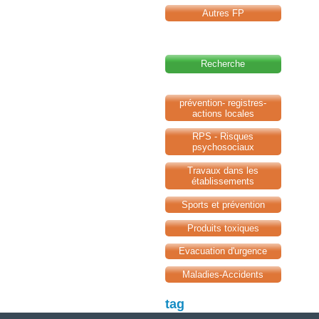
Autres FP
Recherche
prévention- registres-
actions locales
RPS - Risques
psychosociaux
Travaux dans les
établissements
Sports et prévention
Produits toxiques
Evacuation d'urgence
Maladies-Accidents
tag