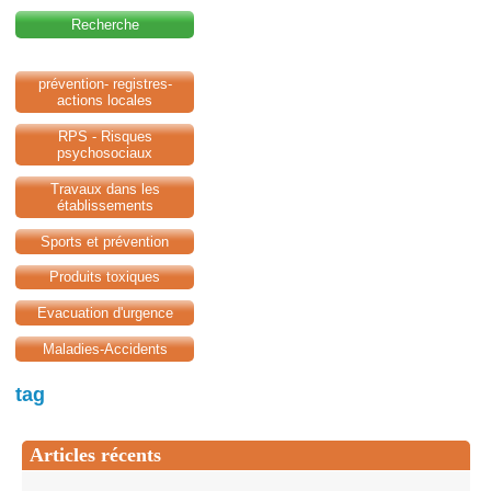
Recherche
prévention- registres-
actions locales
RPS - Risques
psychosociaux
Travaux dans les
établissements
Sports et prévention
Produits toxiques
Evacuation d'urgence
Maladies-Accidents
tag
Articles récents