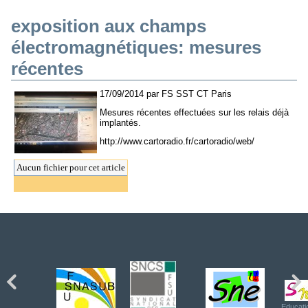
exposition aux champs
électromagnétiques: mesures
récentes
17/09/2014 par FS SST CT Paris
Mesures récentes effectuées sur les relais déjà
implantés.
http://www.cartoradio.fr/cartoradio/web/
Aucun fichier pour cet article
Educati