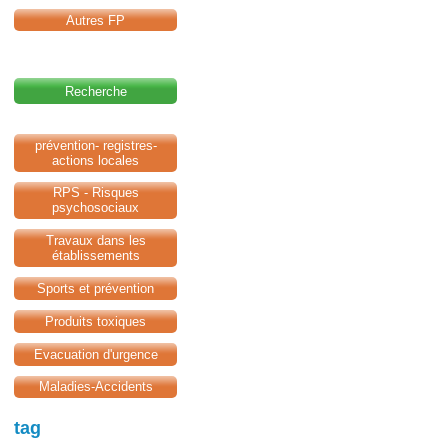
Autres FP
Recherche
prévention- registres-
actions locales
RPS - Risques
psychosociaux
Travaux dans les
établissements
Sports et prévention
Produits toxiques
Evacuation d'urgence
Maladies-Accidents
tag