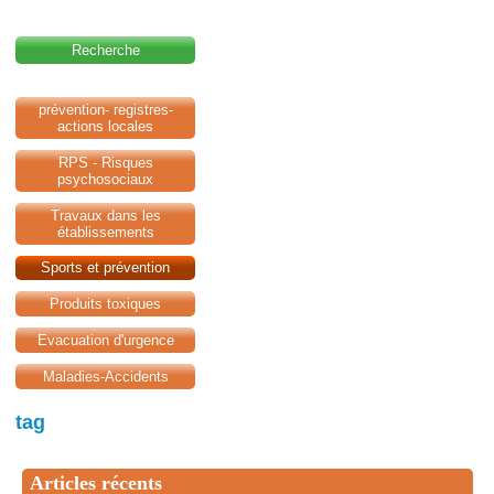
Recherche
prévention- registres-
actions locales
RPS - Risques
psychosociaux
Travaux dans les
établissements
Sports et prévention
Produits toxiques
Evacuation d'urgence
Maladies-Accidents
tag
Articles récents