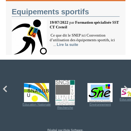
Equipements sportifs
19/07/2022
par
Formation spécialisée SST
CT Creteil
Ce que dit le SNEP ici Convention
d’utilisation des équipements sportifs, ici
...
Lire la suite
Educati
Education Nationale
Environnement
Recherche
Réalisé par Alula Software
.