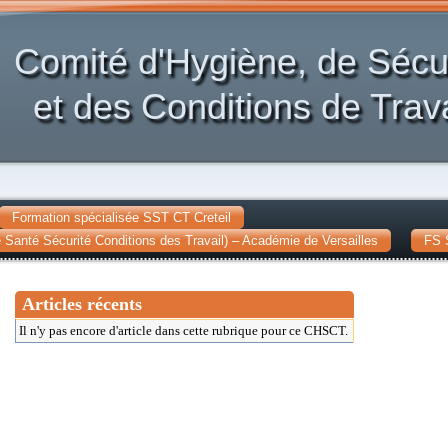
Comité d'Hygiène, de Sécu
et des Conditions de Trava
Formation spécialisée SST CT Creteil
Santé Sécurité Conditions des Travail) – Académie de Versailles
FS 
Articles récents
Il n'y pas encore d'article dans cette rubrique pour ce CHSCT.