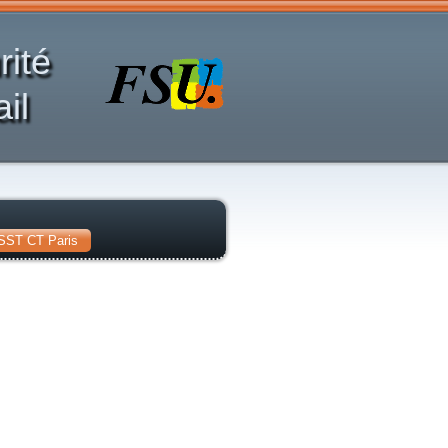
rité
il
SST CT Paris