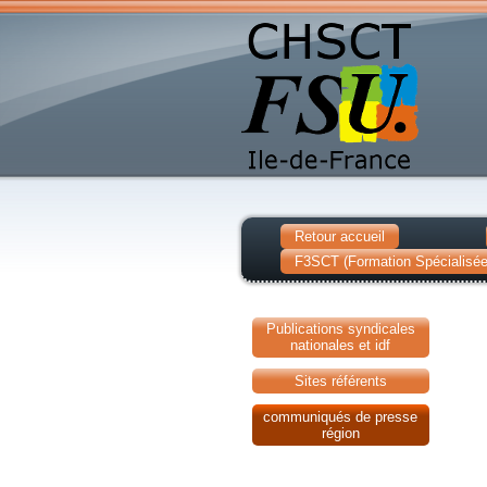
Retour accueil
F3SCT (Formation Spécialisée 
Publications syndicales
nationales et idf
Sites référents
communiqués de presse
région