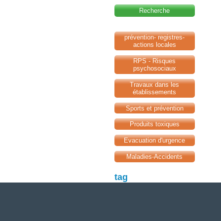
Recherche
prévention- registres-
actions locales
RPS - Risques
psychosociaux
Travaux dans les
établissements
Sports et prévention
Produits toxiques
Evacuation d'urgence
Maladies-Accidents
tag