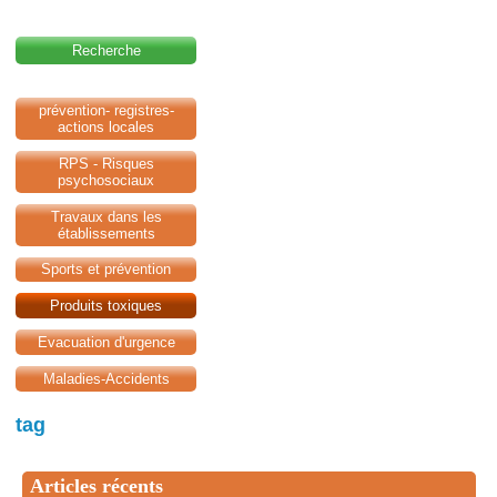
Recherche
prévention- registres-
actions locales
RPS - Risques
psychosociaux
Travaux dans les
établissements
Sports et prévention
Produits toxiques
Evacuation d'urgence
Maladies-Accidents
tag
Articles récents