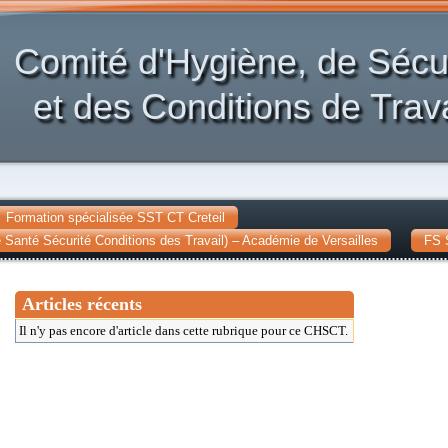
Comité d'Hygiène, de Sécu
et des Conditions de Trava
Formation spécialisée SST CT Creteil
Santé Sécurité Conditions des Travail) – Académie de Versailles
FS 
Articles récents
Il n'y pas encore d'article dans cette rubrique pour ce CHSCT.