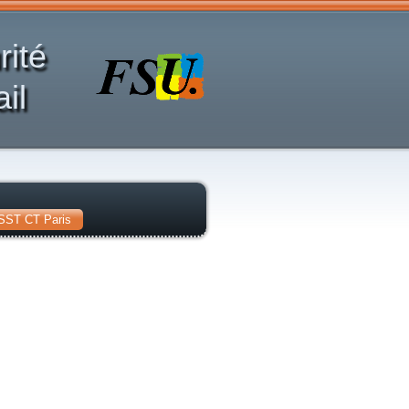
rité
il
SST CT Paris