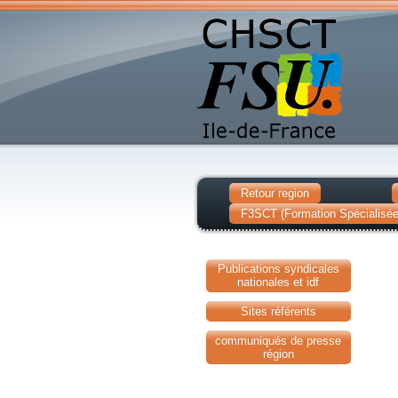
Retour region
F3SCT (Formation Spécialisée 
Publications syndicales
nationales et idf
Sites référents
communiqués de presse
région