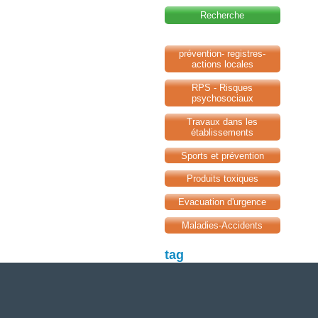
Recherche
prévention- registres-
actions locales
RPS - Risques
psychosociaux
Travaux dans les
établissements
Sports et prévention
Produits toxiques
Evacuation d'urgence
Maladies-Accidents
tag