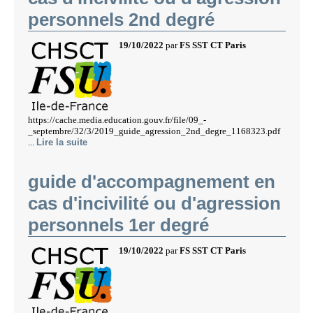
personnels 2nd degré
19/10/2022
par
FS SST CT Paris
https://cache.media.education.gouv.fr/file/09_-
_septembre/32/3/2019_guide_agression_2nd_degre_1168323.pdf
...
Lire la suite
guide d'accompagnement en
cas d'incivilité ou d'agression
personnels 1er degré
19/10/2022
par
FS SST CT Paris