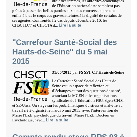
droit des femmes, les autorités académiques
de l'Education nationale ne semblent pas
prêtes à passer des belles paroles aux actes concrets en prenant
enfin à bras le corps ces graves atteintes à la dignité de certains de
ses agentes. Confrontés à 2 cas depuis décembre 2016, les
CHSCTD77 et CHSCTA d...
Lire la suite
"Carrefour Santé-Social des
Hauts-de-Seine" du 5 mai
2015
31/05/2015
par
FS SST CT Hauts-de-Seine
Le Carrefour Santé-Social des Hauts de
Seine est un espace de réflexion et
d’échanges autour des questions de santé,
associant la MGEN et les organisations
syndicales de l’Education FSU, Sgen-CFDT
et SE-Unsa. Un stage sur les problématiques du stress et mal-être au
travail a été organisé le mardi 5 mai 2015, avec l'intervention de
Marie PEZE, psychologue du travail. Marie PEZE, Docteur en
Psychologie, psyc...
Lire la suite
Compte rendu stage RPS 93 à