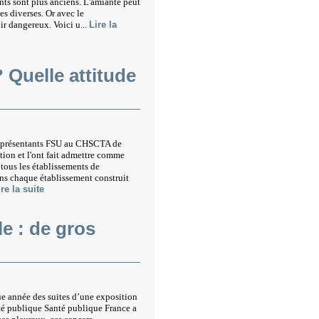
ts sont plus anciens. L'amiante peut
es diverses. Or avec le
ir dangereux. Voici u...
Lire la
Quelle attitude
 représentants FSU au CHSCTA de
ption et l'ont fait admettre comme
 tous les établissements de
ans chaque établissement construit
ire la suite
e : de gros
e année des suites d’une exposition
nté publique Santé publique France a