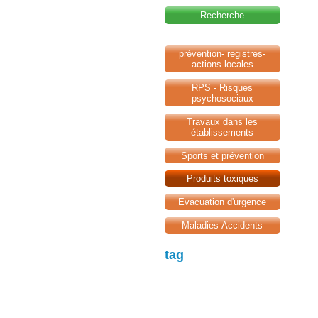
Recherche
prévention- registres-
actions locales
RPS - Risques
psychosociaux
Travaux dans les
établissements
Sports et prévention
Produits toxiques
Evacuation d'urgence
Maladies-Accidents
tag