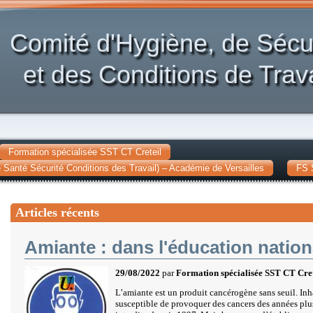
Comité d'Hygiène, de Sécu
et des Conditions de Trava
Formation spécialisée SST CT Creteil
Santé Sécurité Conditions des Travail) – Académie de Versailles
FS 
Articles récents
Amiante : dans l'éducation nation
29/08/2022
par
Formation spécialisée SST CT Cret
L’amiante est un produit cancérogène sans seuil. Inha
susceptible de provoquer des cancers des années plus 