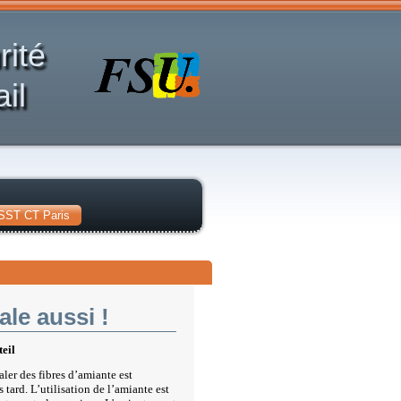
rité
il
SST CT Paris
ale aussi !
eil
ler des fibres d’amiante est
tard. L’utilisation de l’amiante est