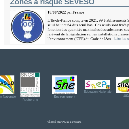
Zones à risque SEVESO
18/08/2022
par
France
L’Ile-de-France compte en 2021, 99 établissements S
seuil haut et 64 dits seuil bas . Ces seuils sont fixés 
fonction des quantités maximales des substances susc
relèvent de la législation sur les installations classé
l’environnement (ICPE) du Code de l&rs...
Lire la s
Education Nationale
Jus
n Nationale
Environnement
Recherche
Réalisé par Alula Software
.