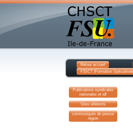
Retour accueil
F3SCT (Formation Spécialisée 
Publications syndicales
nationales et idf
Sites référents
communiqués de presse
région