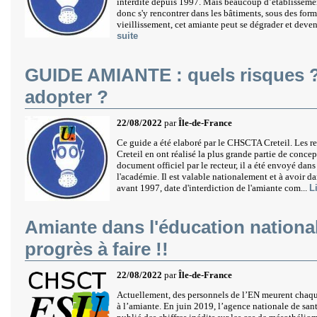
interdite depuis 1997. Mais beaucoup d’établissemen
donc s'y rencontrer dans les bâtiments, sous des form
vieillissement, cet amiante peut se dégrader et deven
suite
GUIDE AMIANTE : quels risques ? 
adopter ?
22/08/2022
par
Île-de-France
Ce guide a été elaboré par le CHSCTA Creteil. Les
Creteil en ont réalisé la plus grande partie de conce
document officiel par le recteur, il a été envoyé dans
l'académie. Il est valable nationalement et à avoir d
avant 1997, date d'interdiction de l'amiante com...
L
Amiante dans l'éducation national
progrès à faire !!
22/08/2022
par
Île-de-France
Actuellement, des personnels de l’EN meurent chaqu
à l’amiante. En juin 2019, l’agence nationale de sa