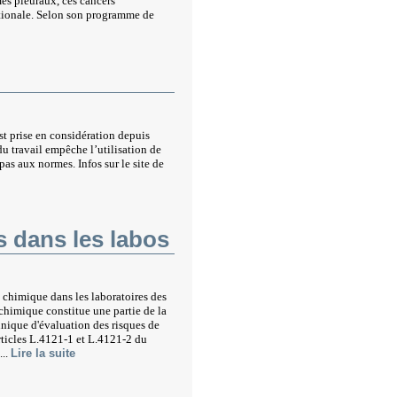
mes pleuraux, ces cancers
ationale. Selon son programme de
st prise en considération depuis
 du travail empêche l’utilisation de
pas aux normes. Infos sur le site de
s dans les labos
 chimique dans les laboratoires des
 chimique constitue une partie de la
nique d'évaluation des risques de
articles L.4121-1 et L.4121-2 du
...
Lire la suite