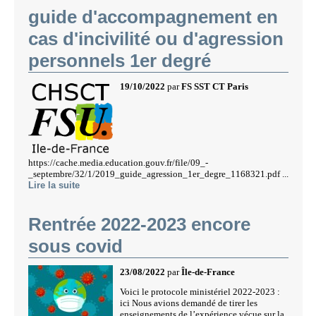
guide d'accompagnement en
cas d'incivilité ou d'agression
personnels 1er degré
19/10/2022
par
FS SST CT Paris
https://cache.media.education.gouv.fr/file/09_-
_septembre/32/1/2019_guide_agression_1er_degre_1168321.pdf ...
Lire la suite
Rentrée 2022-2023 encore
sous covid
23/08/2022
par
Île-de-France
Voici le protocole ministériel 2022-2023 :
ici Nous avions demandé de tirer les
enseignements de l’expérience vécue sur la