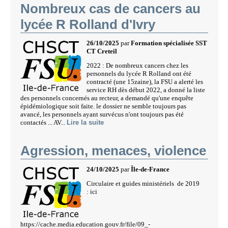
Nombreux cas de cancers au
lycée R Rolland d'Ivry
26/10/2025
par
Formation spécialisée SST
CT Creteil
2022 : De nombreux cancers chez les
personnels du lycée R Rolland ont été
contracté (une 15zaine), la FSU a alerté les
service RH dès début 2022, a donné la liste
des personnels concernés au recteur, a demandé qu'une enquête
épidémiologique soit faite. le dossier ne semble toujours pas
avancé, les personnels ayant survécus n'ont toujours pas été
contactés ... AV...
Lire la suite
Agression, menaces, violence
24/10/2025
par
Île-de-France
Circulaire et guides ministériels de 2019
: ici
https://cache.media.education.gouv.fr/file/09_-