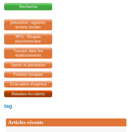
Recherche
prévention- registres-
actions locales
RPS - Risques
psychosociaux
Travaux dans les
établissements
Sports et prévention
Produits toxiques
Evacuation d'urgence
Maladies-Accidents
tag
Articles récents