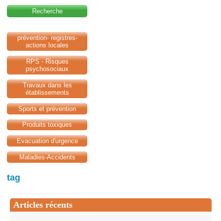
Recherche
prévention- registres-
actions locales
RPS - Risques
psychosociaux
Travaux dans les
établissements
Sports et prévention
Produits toxiques
Evacuation d'urgence
Maladies-Accidents
tag
Articles récents