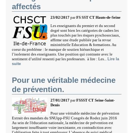
affectés
23/02/2017
par
FS SST CT Hauts-de-Seine
Les enseignants du premier et du second
degré sont bien les catégories de cadres les
plus touchés par les risques pyschosociaux,
affirme une étude publiée par la revue
ministérielle Education & formations. Au
coeur du problème : le manque de soutien hiérarchique et
l’isolement des enseignants. Une position qui contraste avec le
sentiment d’utilité ressenti par les professeurs. à lire : Les...
Lire la
suite
Pour une véritable médecine
de prévention.
27/01/2017
par
FSSST CT Seine-Saint-
Denis
Pour une véritable médecine de prévention
Extrait des mandats du SNUipp-FSU Congrès de Rodez juin 2016
Au sein de l'éducation nationale, la médecine de prévention est
largement insuffisante voire inexistante, en contradiction avec
l’obligation faite à tout employeur. L’absence de suivi médical