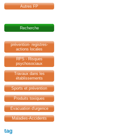
Autres FP
Recherche
prévention- registres-
actions locales
RPS - Risques
psychosociaux
Travaux dans les
établissements
Sports et prévention
Produits toxiques
Evacuation d'urgence
Maladies-Accidents
tag