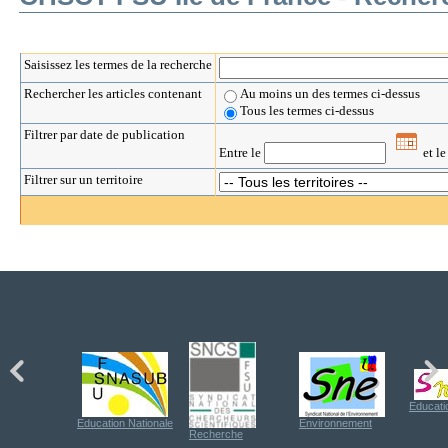
Saisissez les termes de la recherche
Rechercher les articles contenant
Au moins un des termes ci-dessus
Tous les termes ci-dessus
Filtrer par date de publication
Entre le
et l
Filtrer sur un territoire
Educati
Education Nationale
Environnement
Recherche