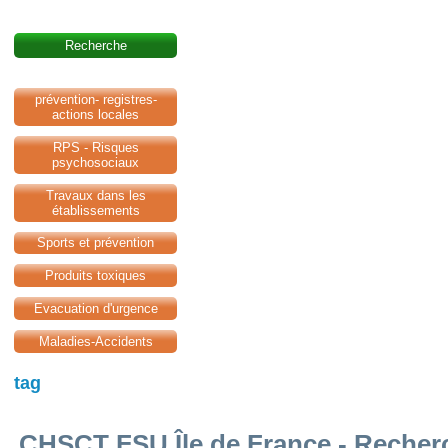
Recherche
prévention- registres-
actions locales
RPS - Risques
psychosociaux
Travaux dans les
établissements
Sports et prévention
Produits toxiques
Evacuation d'urgence
Maladies-Accidents
tag
CHSCT FSU Île de France - Recherc