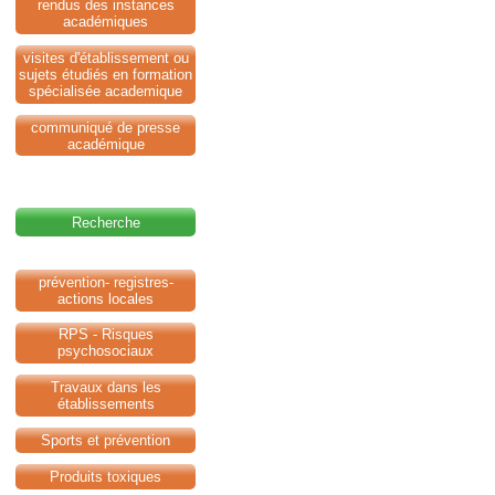
rendus des instances
académiques
visites d'établissement ou
sujets étudiés en formation
spécialisée academique
communiqué de presse
académique
Recherche
prévention- registres-
actions locales
RPS - Risques
psychosociaux
Travaux dans les
établissements
Sports et prévention
Produits toxiques