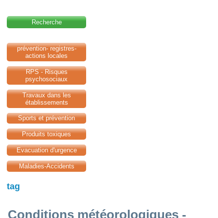
Recherche
prévention- registres-
actions locales
RPS - Risques
psychosociaux
Travaux dans les
établissements
Sports et prévention
Produits toxiques
Evacuation d'urgence
Maladies-Accidents
tag
Conditions météorologiques -