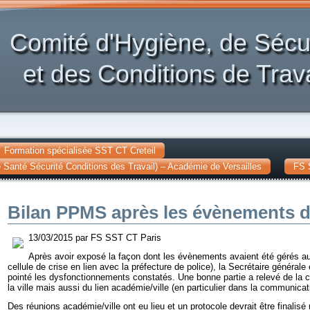
Comité d'Hygiène, de Sécu
et des Conditions de Trava
Formation spécialisée SST CT Creteil
Santé Sécurité Conditions des Travail) – Académie de Versailles
FS 
Bilan PPMS après les évènements d
13/03/2015 par FS SST CT Paris
Après avoir exposé la façon dont les évènements avaient été gérés au
cellule de crise en lien avec la préfecture de police), la Secrétaire générale
pointé les dysfonctionnements constatés. Une bonne partie a relevé de la co
la ville mais aussi du lien académie/ville (en particulier dans la communicat
Des réunions académie/ville ont eu lieu et un protocole devrait être finalisé r