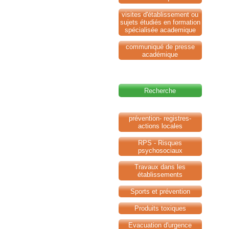
visites d'établissement ou
sujets étudiés en formation
spécialisée academique
communiqué de presse
académique
Recherche
prévention- registres-
actions locales
RPS - Risques
psychosociaux
Travaux dans les
établissements
Sports et prévention
Produits toxiques
Evacuation d'urgence