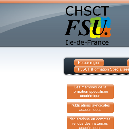
Retour region
F3SCT (Formation Spécialisée 
Les membres de la
formation spécialisée
académique
Publications syndicales
académiques
déclarations en comptes
rendus des instances
académiques