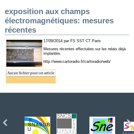
exposition aux champs
électromagnétiques: mesures
récentes
17/09/2014 par FS SST CT Paris
Mesures récentes effectuées sur les relais déjà
implantés.
http://www.cartoradio.fr/cartoradio/web/
Aucun fichier pour cet article
Educati