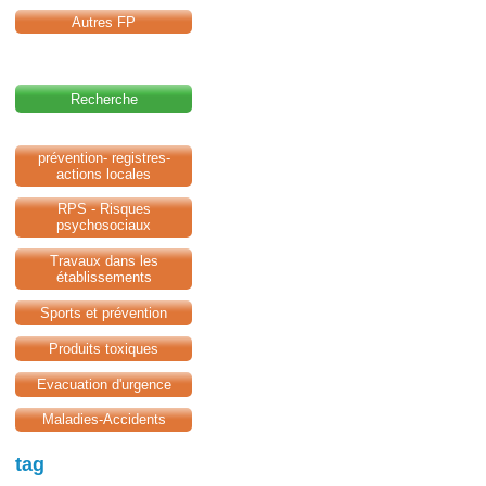
Autres FP
Recherche
prévention- registres-
actions locales
RPS - Risques
psychosociaux
Travaux dans les
établissements
Sports et prévention
Produits toxiques
Evacuation d'urgence
Maladies-Accidents
tag