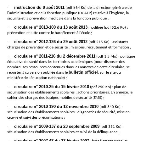
·
instruction du 9 août 2011
(pdf 864 Ko) de la direction générale de
l'administration et de la fonction publique (DGAFP) relative à l'hygiène, la
sécurité et la prévention médicale dans la fonction publique ;
·
circulaire n° 2013-100 du 13 août 2013
modifiée (pdf 52,6 Ko) :
prévention et lutte contre le harcèlement à l'école ;
·
circulaire n° 2012-136 du 29 août 2012
(pdf 215 Ko) : assistants
chargés de prévention et de sécurité : missions, recrutement et formation ;
·
circulaire n° 2011-216 du 2 décembre 2011
(pdf 1,5 Mo) : politique
éducative de santé dans les territoires académiques (pour disposer des
nombreuses ressources contenues dans les annexes de cette circulaire, se
bulletin officiel
reporter à sa version publiée dans le
, sur le site du
ministère de l'éducation nationale) ;
·
circulaire n° 2010-25 du 15 février 2010
(pdf 250 Ko) : plan de
sécurisation des établissements scolaires : actions prioritaires. En annexe, le
cahier des charges des équipes mobiles de sécurité (EMS) ;
·
circulaire n° 2010-190 du 12 novembre 2010
(pdf 340 Ko) :
sécurisation des établissements scolaires : diagnostics de sécurité, mise en
œuvre et suivi des préconisations ;
·
circulaire n° 2009-137 du 23 septembre 2009
(pdf 331 Ko) :
sécurisation des établissements scolaires et suivi de la délinquance ;
·
circulaire n° 2007-47 du 27 février 2007