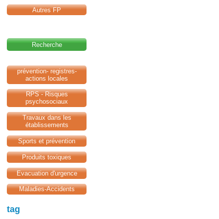
Autres FP
Recherche
prévention- registres-
actions locales
RPS - Risques
psychosociaux
Travaux dans les
établissements
Sports et prévention
Produits toxiques
Evacuation d'urgence
Maladies-Accidents
tag