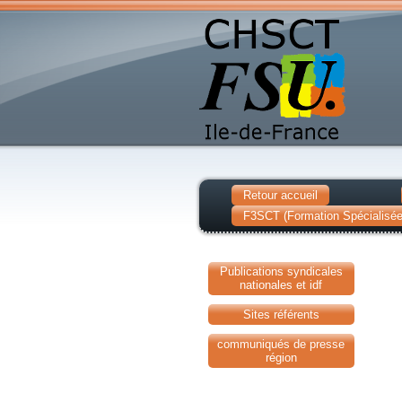
Retour accueil
F3SCT (Formation Spécialisée 
Publications syndicales
nationales et idf
Sites référents
communiqués de presse
région