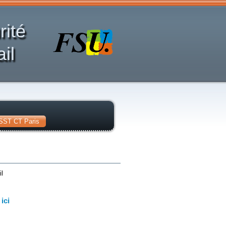
rité
il
SST CT Paris
l
ici
,