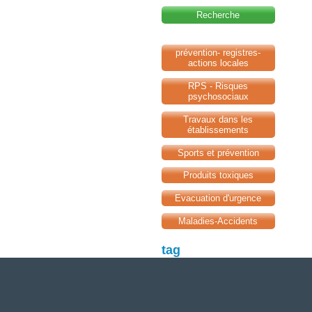
Recherche
prévention- registres-
actions locales
RPS - Risques
psychosociaux
Travaux dans les
établissements
Sports et prévention
Produits toxiques
Evacuation d'urgence
Maladies-Accidents
tag